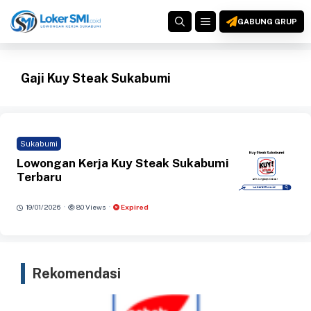
Langsung
MENU
ke
GABUNG GRUP
isi
Gaji Kuy Steak Sukabumi
Sukabumi
Lowongan Kerja Kuy Steak Sukabumi
Terbaru
·
·
19/01/2026
80 Views
Expired
Rekomendasi