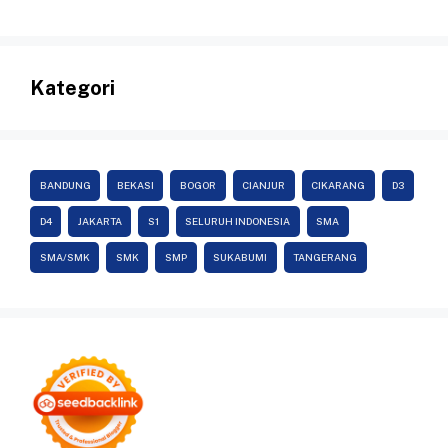
Kategori
BANDUNG
BEKASI
BOGOR
CIANJUR
CIKARANG
D3
D4
JAKARTA
S1
SELURUH INDONESIA
SMA
SMA/SMK
SMK
SMP
SUKABUMI
TANGERANG