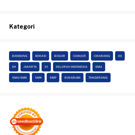
Kategori
BANDUNG
BEKASI
BOGOR
CIANJUR
CIKARANG
D3
D4
JAKARTA
S1
SELURUH INDONESIA
SMA
SMA/SMK
SMK
SMP
SUKABUMI
TANGERANG