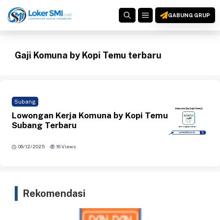
Langsung
MENU
ke
GABUNG GRUP
isi
Gaji Komuna by Kopi Temu terbaru
Subang
Lowongan Kerja Komuna by Kopi Temu
Subang Terbaru
·
06/12/2025
16 Views
Rekomendasi