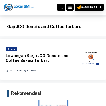
Langsung
MENU
ke
GABUNG GRUP
isi
Gaji JCO Donuts and Coffee terbaru
Bekasi
Lowongan Kerja JCO Donuts and
Coffee Bekasi Terbaru
·
18/12/2025
10 Views
Rekomendasi