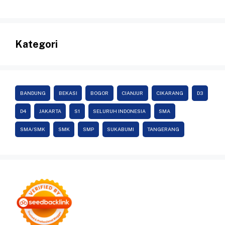
Kategori
BANDUNG
BEKASI
BOGOR
CIANJUR
CIKARANG
D3
D4
JAKARTA
S1
SELURUH INDONESIA
SMA
SMA/SMK
SMK
SMP
SUKABUMI
TANGERANG