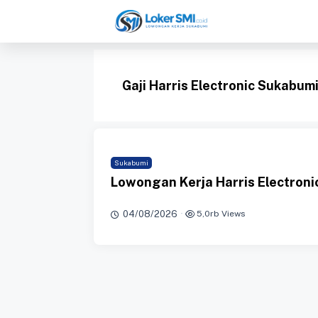
Langsung
ke
isi
Gaji Harris Electronic Sukabum
Sukabumi
Lowongan Kerja Harris Electron
04/08/2026
·
5,0rb Views