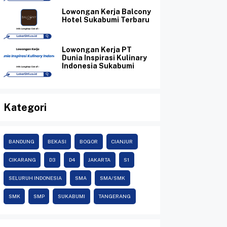
Lowongan Kerja Balcony
Hotel Sukabumi Terbaru
Lowongan Kerja PT
Dunia Inspirasi Kulinary
Indonesia Sukabumi
Kategori
BANDUNG
BEKASI
BOGOR
CIANJUR
CIKARANG
D3
D4
JAKARTA
S1
SELURUH INDONESIA
SMA
SMA/SMK
SMK
SMP
SUKABUMI
TANGERANG