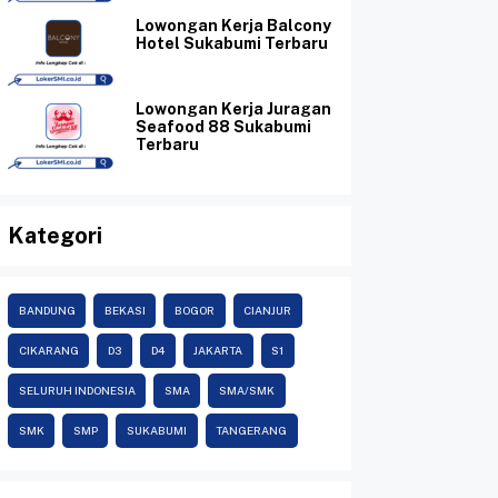
Lowongan Kerja Balcony
Hotel Sukabumi Terbaru
Lowongan Kerja Juragan
Seafood 88 Sukabumi
Terbaru
Kategori
BANDUNG
BEKASI
BOGOR
CIANJUR
CIKARANG
D3
D4
JAKARTA
S1
SELURUH INDONESIA
SMA
SMA/SMK
SMK
SMP
SUKABUMI
TANGERANG