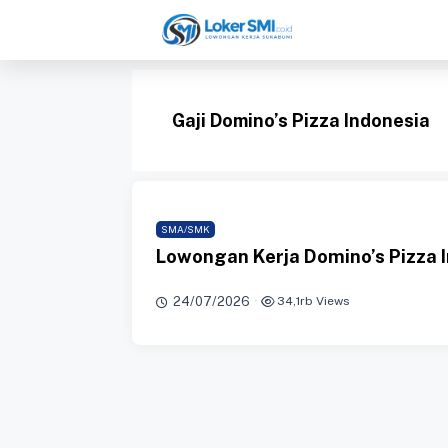
Langsung
ke
isi
Gaji Domino’s Pizza Indonesia
SMA/SMK
Lowongan Kerja Domino’s Pizza 
24/07/2026
·
34,1rb Views