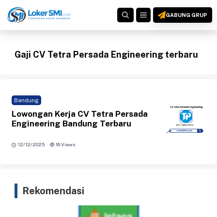
Langsung
MENU
ke
GABUNG GRUP
isi
Gaji CV Tetra Persada Engineering terbaru
Bandung
Lowongan Kerja CV Tetra Persada
Engineering Bandung Terbaru
·
12/12/2025
16 Views
Rekomendasi