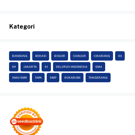
Kategori
BANDUNG
BEKASI
BOGOR
CIANJUR
CIKARANG
D3
D4
JAKARTA
S1
SELURUH INDONESIA
SMA
SMA/SMK
SMK
SMP
SUKABUMI
TANGERANG