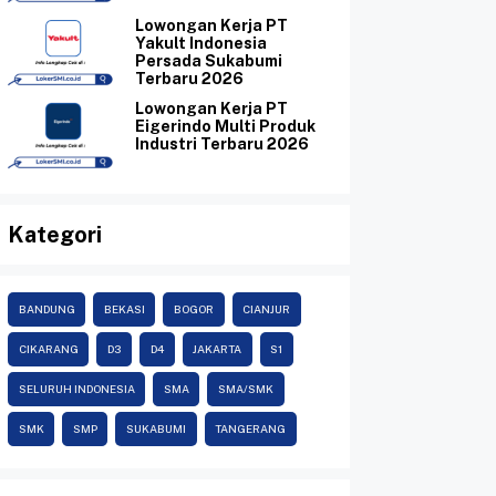
Lowongan Kerja PT
Yakult Indonesia
Persada Sukabumi
Terbaru 2026
Lowongan Kerja PT
Eigerindo Multi Produk
Industri Terbaru 2026
Kategori
BANDUNG
BEKASI
BOGOR
CIANJUR
CIKARANG
D3
D4
JAKARTA
S1
SELURUH INDONESIA
SMA
SMA/SMK
SMK
SMP
SUKABUMI
TANGERANG