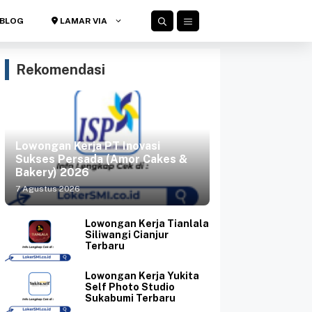
BLOG
LAMAR VIA
Rekomendasi
Lowongan Kerja PT Inovasi
Sukses Persada (Amor Cakes &
Bakery) 2026
7 Agustus 2026
Lowongan Kerja Tianlala
Siliwangi Cianjur
Terbaru
Lowongan Kerja Yukita
Self Photo Studio
Sukabumi Terbaru