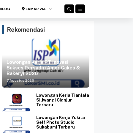
BLOG
LAMAR VIA
Rekomendasi
Lowongan Kerja PT Inovasi
Sukses Persada (Amor Cakes &
Bakery) 2026
7 Agustus 2026
Lowongan Kerja Tianlala
Siliwangi Cianjur
Terbaru
Lowongan Kerja Yukita
Self Photo Studio
Sukabumi Terbaru