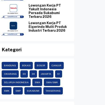
Lowongan Kerja PT
Yakult Indonesia
Persada Sukabumi
Terbaru 2026
Lowongan Kerja PT
Eigerindo Multi Produk
Industri Terbaru 2026
Kategori
BANDUNG
BEKASI
BOGOR
CIANJUR
CIKARANG
D3
D4
JAKARTA
S1
SELURUH INDONESIA
SMA
SMA/SMK
SMK
SMP
SUKABUMI
TANGERANG