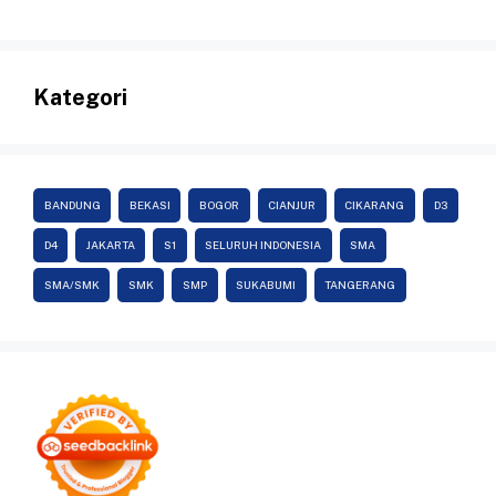
Kategori
BANDUNG
BEKASI
BOGOR
CIANJUR
CIKARANG
D3
D4
JAKARTA
S1
SELURUH INDONESIA
SMA
SMA/SMK
SMK
SMP
SUKABUMI
TANGERANG