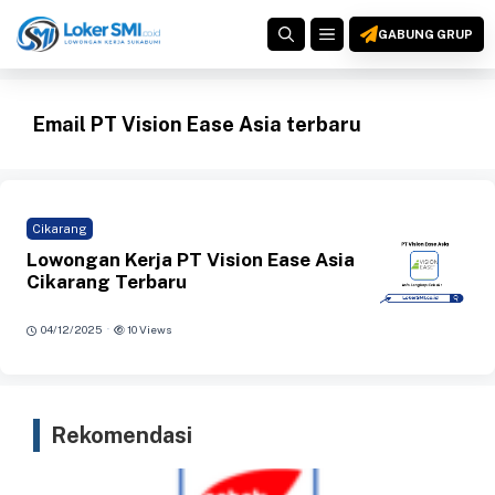
Langsung
MENU
ke
GABUNG GRUP
isi
Email PT Vision Ease Asia terbaru
Cikarang
Lowongan Kerja PT Vision Ease Asia
Cikarang Terbaru
·
04/12/2025
10 Views
Rekomendasi