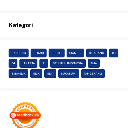
Kategori
BANDUNG
BEKASI
BOGOR
CIANJUR
CIKARANG
D3
D4
JAKARTA
S1
SELURUH INDONESIA
SMA
SMA/SMK
SMK
SMP
SUKABUMI
TANGERANG