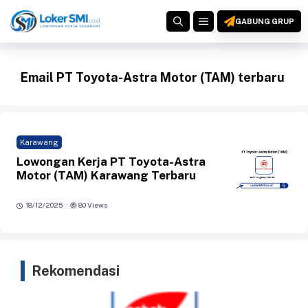
Langsung
MENU
ke
GABUNG GRUP
isi
Email PT Toyota-Astra Motor (TAM) terbaru
Karawang
Lowongan Kerja PT Toyota-Astra
Motor (TAM) Karawang Terbaru
·
18/12/2025
80 Views
Rekomendasi