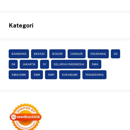
Kategori
BANDUNG
BEKASI
BOGOR
CIANJUR
CIKARANG
D3
D4
JAKARTA
S1
SELURUH INDONESIA
SMA
SMA/SMK
SMK
SMP
SUKABUMI
TANGERANG