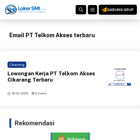
Langsung
MENU
ke
GABUNG GRUP
isi
Email PT Telkom Akses terbaru
Cikarang
Lowongan Kerja PT Telkom Akses
Cikarang Terbaru
·
16/12/2025
6 Views
Rekomendasi