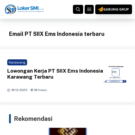
Langsung
MENU
ke
GABUNG GRUP
isi
Email PT SIIX Ems Indonesia terbaru
Karawang
Lowongan Kerja PT SIIX Ems Indonesia
Karawang Terbaru
·
19/12/2025
56 Views
Rekomendasi