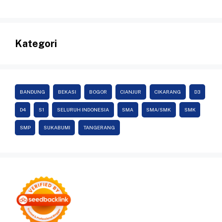
Kategori
BANDUNG
BEKASI
BOGOR
CIANJUR
CIKARANG
D3
D4
S1
SELURUH INDONESIA
SMA
SMA/SMK
SMK
SMP
SUKABUMI
TANGERANG