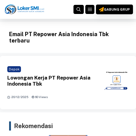
Langsung
MENU
ke
GABUNG GRUP
isi
Email PT Repower Asia Indonesia Tbk
terbaru
Depok
Lowongan Kerja PT Repower Asia
Indonesia Tbk
·
20/12/2025
60 Views
Rekomendasi