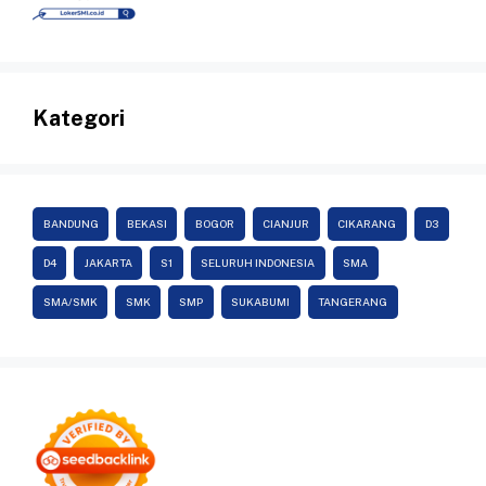
Kategori
BANDUNG
BEKASI
BOGOR
CIANJUR
CIKARANG
D3
D4
JAKARTA
S1
SELURUH INDONESIA
SMA
SMA/SMK
SMK
SMP
SUKABUMI
TANGERANG