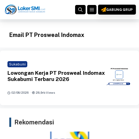
Langsung
MENU
ke
GABUNG GRUP
isi
Email PT Prosweal Indomax
Sukabumi
Lowongan Kerja PT Prosweal Indomax
Sukabumi Terbaru 2026
·
02/08/2026
28,9rb Views
Rekomendasi