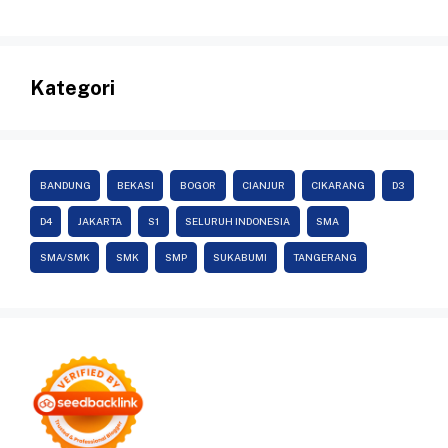
Kategori
BANDUNG
BEKASI
BOGOR
CIANJUR
CIKARANG
D3
D4
JAKARTA
S1
SELURUH INDONESIA
SMA
SMA/SMK
SMK
SMP
SUKABUMI
TANGERANG