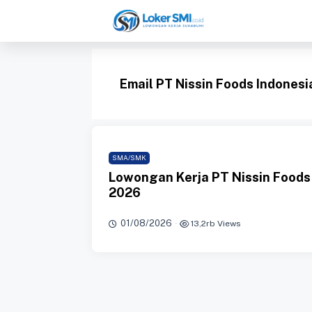
Langsung
ke
isi
Email PT Nissin Foods Indonesi
SMA/SMK
Lowongan Kerja PT Nissin Foods
2026
01/08/2026
·
13,2rb Views