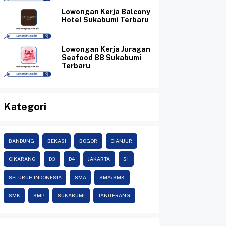
Lowongan Kerja Balcony
Hotel Sukabumi Terbaru
Lowongan Kerja Juragan
Seafood 88 Sukabumi
Terbaru
Kategori
BANDUNG
BEKASI
BOGOR
CIANJUR
CIKARANG
D3
D4
JAKARTA
S1
SELURUH INDONESIA
SMA
SMA/SMK
SMK
SMP
SUKABUMI
TANGERANG