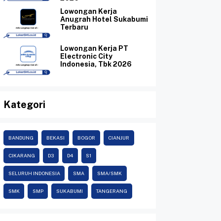
Lowongan Kerja
Anugrah Hotel Sukabumi
Terbaru
Lowongan Kerja PT
Electronic City
Indonesia, Tbk 2026
Kategori
BANDUNG
BEKASI
BOGOR
CIANJUR
CIKARANG
D3
D4
S1
SELURUH INDONESIA
SMA
SMA/SMK
SMK
SMP
SUKABUMI
TANGERANG