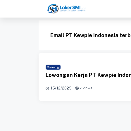
Langsung
ke
isi
Email PT Kewpie Indonesia ter
Cikarang
Lowongan Kerja PT Kewpie Indon
15/12/2025
·
7 Views