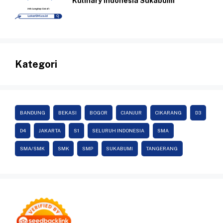
Kulinary Indonesia Sukabumi
Kategori
BANDUNG
BEKASI
BOGOR
CIANJUR
CIKARANG
D3
D4
JAKARTA
S1
SELURUH INDONESIA
SMA
SMA/SMK
SMK
SMP
SUKABUMI
TANGERANG