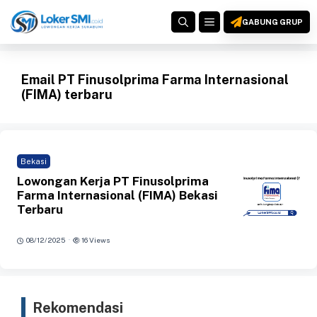
Langsung
MENU
ke
GABUNG GRUP
isi
Email PT Finusolprima Farma Internasional
(FIMA) terbaru
Bekasi
Lowongan Kerja PT Finusolprima
Farma Internasional (FIMA) Bekasi
Terbaru
·
08/12/2025
16 Views
Rekomendasi