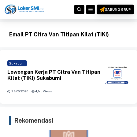
Langsung
MENU
ke
GABUNG GRUP
isi
Email PT Citra Van Titipan Kilat (TIKI)
Sukabumi
Lowongan Kerja PT Citra Van Titipan
Kilat (TIKI) Sukabumi
·
23/06/2026
4,1rb Views
Rekomendasi