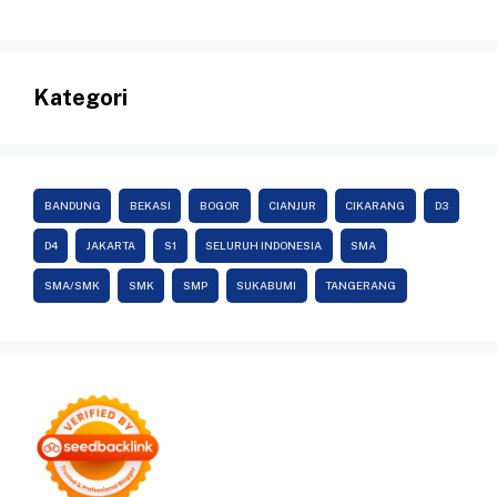
Kategori
BANDUNG
BEKASI
BOGOR
CIANJUR
CIKARANG
D3
D4
JAKARTA
S1
SELURUH INDONESIA
SMA
SMA/SMK
SMK
SMP
SUKABUMI
TANGERANG