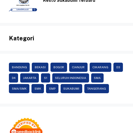
Resto Sukabumi Terbaru
Kategori
BANDUNG
BEKASI
BOGOR
CIANJUR
CIKARANG
D3
D4
JAKARTA
S1
SELURUH INDONESIA
SMA
SMA/SMK
SMK
SMP
SUKABUMI
TANGERANG