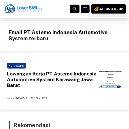
Langsung
MENU
ke
GABUNG GRUP
isi
Email PT Astemo Indonesia Automotive
System terbaru
Karawang
Lowongan Kerja PT Astemo Indonesia
Automotive System Karawang Jawa
Barat
·
22/12/2025
171 Views
Rekomendasi