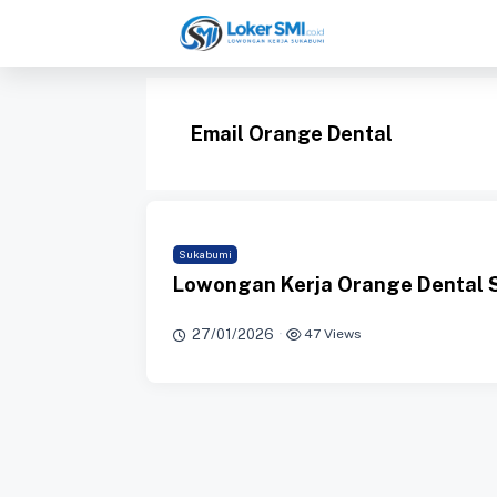
Langsung
ke
isi
Email Orange Dental
Sukabumi
Lowongan Kerja Orange Dental 
27/01/2026
·
47 Views