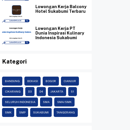
Lowongan Kerja Balcony
Hotel Sukabumi Terbaru
Lowongan Kerja PT
Dunia Inspirasi Kulinary
Indonesia Sukabumi
Kategori
BANDUNG
BEKASI
BOGOR
CIANJUR
CIKARANG
D3
D4
JAKARTA
S1
SELURUH INDONESIA
SMA
SMA/SMK
SMK
SMP
SUKABUMI
TANGERANG