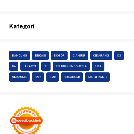
Kategori
BANDUNG
BEKASI
BOGOR
CIANJUR
CIKARANG
D3
D4
JAKARTA
S1
SELURUH INDONESIA
SMA
SMA/SMK
SMK
SMP
SUKABUMI
TANGERANG