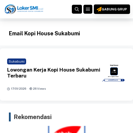
Langsung
MENU
ke
GABUNG GRUP
isi
Email Kopi House Sukabumi
Sukabumi
Lowongan Kerja Kopi House Sukabumi
Terbaru
·
17/01/2026
26 Views
Rekomendasi