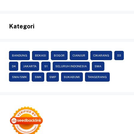
Kategori
BANDUNG
BEKASI
BOGOR
CIANJUR
CIKARANG
D3
D4
JAKARTA
S1
SELURUH INDONESIA
SMA
SMA/SMK
SMK
SMP
SUKABUMI
TANGERANG