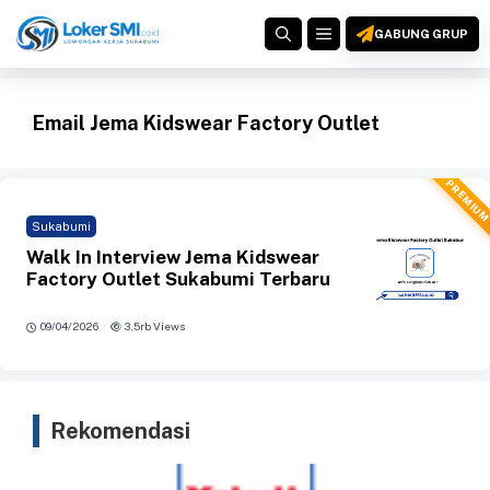
Langsung
MENU
ke
GABUNG GRUP
isi
Email Jema Kidswear Factory Outlet
PREMIU
Sukabumi
Walk In Interview Jema Kidswear
Factory Outlet Sukabumi Terbaru
·
09/04/2026
3,5rb Views
Rekomendasi