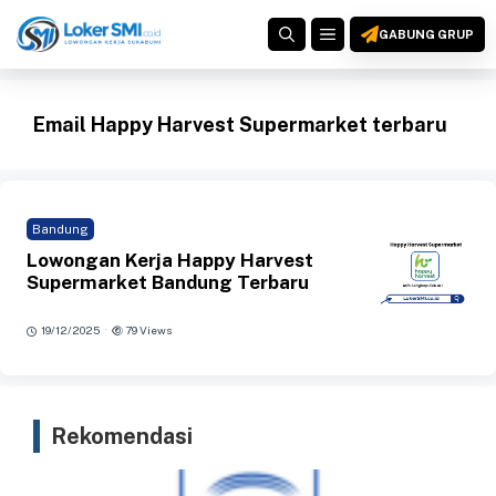
Langsung
MENU
ke
GABUNG GRUP
isi
Email Happy Harvest Supermarket terbaru
Bandung
Lowongan Kerja Happy Harvest
Supermarket Bandung Terbaru
·
19/12/2025
79 Views
Rekomendasi