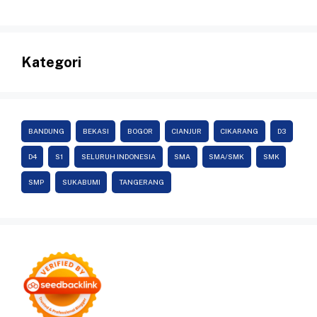
Kategori
BANDUNG
BEKASI
BOGOR
CIANJUR
CIKARANG
D3
D4
S1
SELURUH INDONESIA
SMA
SMA/SMK
SMK
SMP
SUKABUMI
TANGERANG