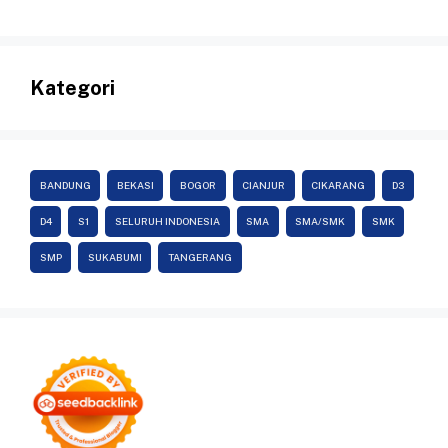
Kategori
BANDUNG
BEKASI
BOGOR
CIANJUR
CIKARANG
D3
D4
S1
SELURUH INDONESIA
SMA
SMA/SMK
SMK
SMP
SUKABUMI
TANGERANG