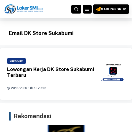
Langsung
MENU
ke
GABUNG GRUP
isi
Email DK Store Sukabumi
Sukabumi
Lowongan Kerja DK Store Sukabumi
Terbaru
·
23/01/2026
43 Views
Rekomendasi