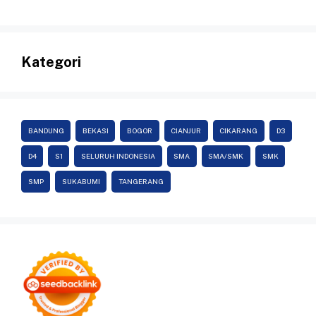
Kategori
BANDUNG
BEKASI
BOGOR
CIANJUR
CIKARANG
D3
D4
S1
SELURUH INDONESIA
SMA
SMA/SMK
SMK
SMP
SUKABUMI
TANGERANG