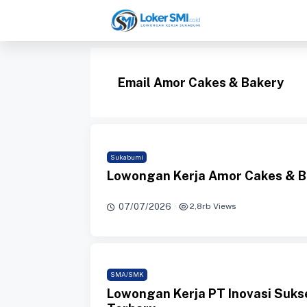
Langsung
ke
isi
Email Amor Cakes & Bakery
Sukabumi
Lowongan Kerja Amor Cakes & B
07/07/2026
·
2,8rb Views
SMA/SMK
Lowongan Kerja PT Inovasi Suk