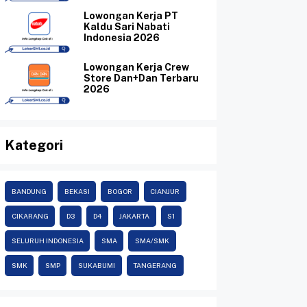
Lowongan Kerja PT
Kaldu Sari Nabati
Indonesia 2026
Lowongan Kerja Crew
Store Dan+Dan Terbaru
2026
Kategori
BANDUNG
BEKASI
BOGOR
CIANJUR
CIKARANG
D3
D4
JAKARTA
S1
SELURUH INDONESIA
SMA
SMA/SMK
SMK
SMP
SUKABUMI
TANGERANG