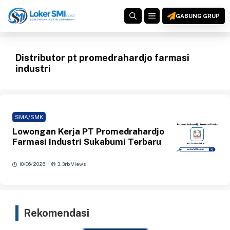
Langsung
MENU
ke
GABUNG GRUP
isi
Distributor pt promedrahardjo farmasi
industri
SMA/SMK
Lowongan Kerja PT Promedrahardjo
Farmasi Industri Sukabumi Terbaru
·
10/06/2026
3,3rb Views
Rekomendasi