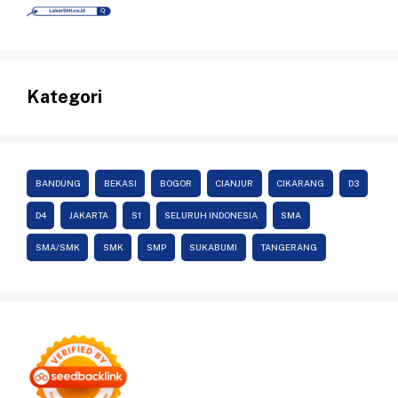
Kategori
BANDUNG
BEKASI
BOGOR
CIANJUR
CIKARANG
D3
D4
JAKARTA
S1
SELURUH INDONESIA
SMA
SMA/SMK
SMK
SMP
SUKABUMI
TANGERANG