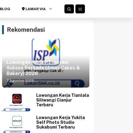
BLOG
LAMAR VIA
Rekomendasi
Lowongan Kerja PT Inovasi
Sukses Persada (Amor Cakes &
Bakery) 2026
7 Agustus 2026
Lowongan Kerja Tianlala
Siliwangi Cianjur
Terbaru
Lowongan Kerja Yukita
Self Photo Studio
Sukabumi Terbaru