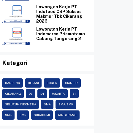
Lowongan Kerja PT
Indofood CBP Sukses
Makmur Tbk Cikarang
2026
Lowongan Kerja PT
Indomarco Prismatama
Cabang Tangerang 2
Kategori
BANDUNG
BEKASI
BOGOR
CIANJUR
CIKARANG
D3
D4
JAKARTA
S1
SELURUH INDONESIA
SMA
SMA/SMK
SMK
SMP
SUKABUMI
TANGERANG