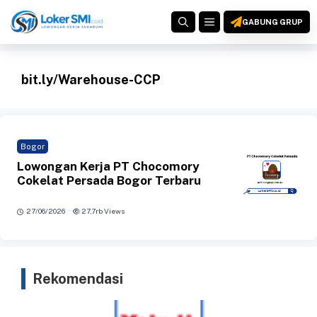
Langsung
MENU
ke
GABUNG GRUP
isi
bit.ly/Warehouse-CCP
Bogor
Lowongan Kerja PT Chocomory
Cokelat Persada Bogor Terbaru
·
27/06/2026
27,7rb Views
Rekomendasi