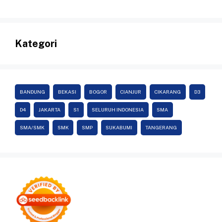
Kategori
BANDUNG
BEKASI
BOGOR
CIANJUR
CIKARANG
D3
D4
JAKARTA
S1
SELURUH INDONESIA
SMA
SMA/SMK
SMK
SMP
SUKABUMI
TANGERANG