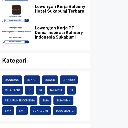
Lowongan Kerja Balcony
Hotel Sukabumi Terbaru
Lowongan Kerja PT
Dunia Inspirasi Kulinary
Indonesia Sukabumi
Kategori
BANDUNG
BEKASI
BOGOR
CIANJUR
CIKARANG
D3
D4
JAKARTA
S1
SELURUH INDONESIA
SMA
SMA/SMK
SMK
SMP
SUKABUMI
TANGERANG