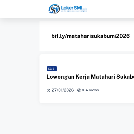
Langsung
ke
isi
bit.ly/mataharisukabumi2026
D3/S1
Lowongan Kerja Matahari Sukab
27/01/2026
·
184 Views