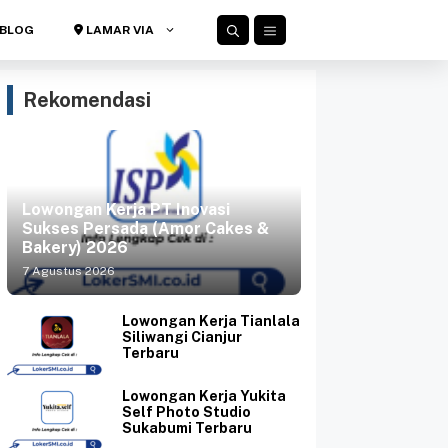
BLOG
LAMAR VIA
Rekomendasi
Lowongan Kerja PT Inovasi
Sukses Persada (Amor Cakes &
Bakery) 2026
7 Agustus 2026
Lowongan Kerja Tianlala
Siliwangi Cianjur
Terbaru
Lowongan Kerja Yukita
Self Photo Studio
Sukabumi Terbaru