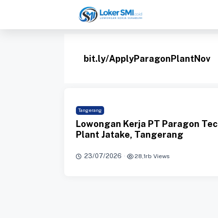
Langsung
ke
isi
bit.ly/ApplyParagonPlantNov
Tangerang
Lowongan Kerja PT Paragon Tec
Plant Jatake, Tangerang
23/07/2026
·
28,1rb Views