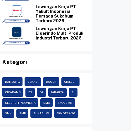
Lowongan Kerja PT
Yakult Indonesia
Persada Sukabumi
Terbaru 2026
Lowongan Kerja PT
Eigerindo Multi Produk
Industri Terbaru 2026
Kategori
BANDUNG
BEKASI
BOGOR
CIANJUR
CIKARANG
D3
D4
JAKARTA
S1
SELURUH INDONESIA
SMA
SMA/SMK
SMK
SMP
SUKABUMI
TANGERANG