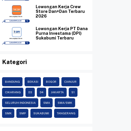
Lowongan Kerja Crew
Store Dan+Dan Terbaru
2026
Lowongan Kerja PT Dana
Purna Investama (DPI)
Sukabumi Terbaru
Kategori
BANDUNG
BEKASI
BOGOR
CIANJUR
CIKARANG
D3
D4
JAKARTA
S1
SELURUH INDONESIA
SMA
SMA/SMK
SMK
SMP
SUKABUMI
TANGERANG