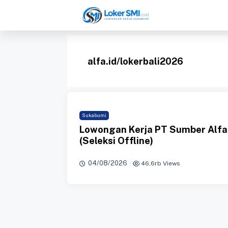
Langsung
ke
isi
alfa.id/lokerbali2026
Sukabumi
Lowongan Kerja PT Sumber Alfar
(Seleksi Offline)
04/08/2026
·
46,6rb Views