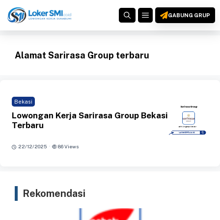
Langsung
MENU
ke
GABUNG GRUP
isi
Alamat Sarirasa Group terbaru
Bekasi
Lowongan Kerja Sarirasa Group Bekasi
Terbaru
·
22/12/2025
86 Views
Rekomendasi