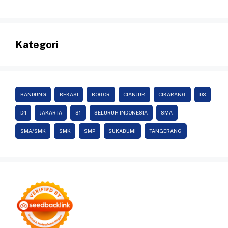
Kategori
BANDUNG
BEKASI
BOGOR
CIANJUR
CIKARANG
D3
D4
JAKARTA
S1
SELURUH INDONESIA
SMA
SMA/SMK
SMK
SMP
SUKABUMI
TANGERANG