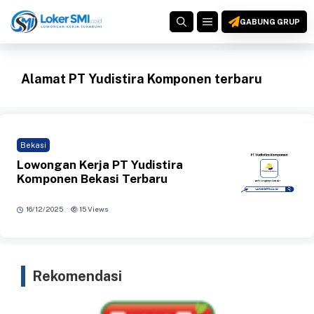
Langsung
MENU
ke
GABUNG GRUP
isi
Alamat PT Yudistira Komponen terbaru
Bekasi
Lowongan Kerja PT Yudistira
Komponen Bekasi Terbaru
·
16/12/2025
15 Views
Rekomendasi