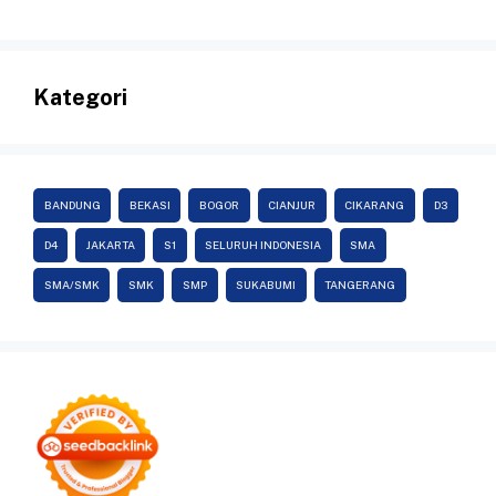
Kategori
BANDUNG
BEKASI
BOGOR
CIANJUR
CIKARANG
D3
D4
JAKARTA
S1
SELURUH INDONESIA
SMA
SMA/SMK
SMK
SMP
SUKABUMI
TANGERANG