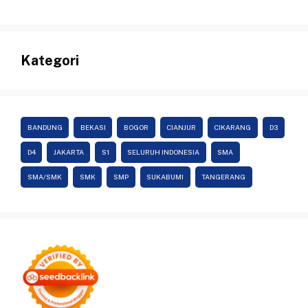
Kategori
BANDUNG
BEKASI
BOGOR
CIANJUR
CIKARANG
D3
D4
JAKARTA
S1
SELURUH INDONESIA
SMA
SMA/SMK
SMK
SMP
SUKABUMI
TANGERANG