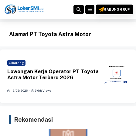
Langsung
MENU
ke
GABUNG GRUP
isi
Alamat PT Toyota Astra Motor
Cikarang
Lowongan Kerja Operator PT Toyota
Astra Motor Terbaru 2026
·
12/05/2026
5,6rb Views
Rekomendasi