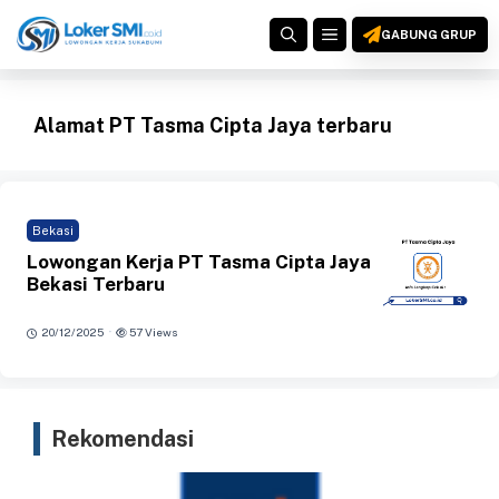
Langsung
MENU
ke
GABUNG GRUP
isi
Alamat PT Tasma Cipta Jaya terbaru
Bekasi
Lowongan Kerja PT Tasma Cipta Jaya
Bekasi Terbaru
·
20/12/2025
57 Views
Rekomendasi