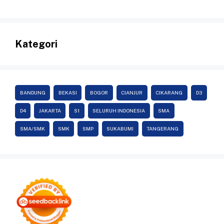
Kategori
BANDUNG
BEKASI
BOGOR
CIANJUR
CIKARANG
D3
D4
JAKARTA
S1
SELURUH INDONESIA
SMA
SMA/SMK
SMK
SMP
SUKABUMI
TANGERANG