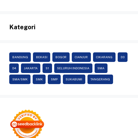
Kategori
BANDUNG
BEKASI
BOGOR
CIANJUR
CIKARANG
D3
D4
JAKARTA
S1
SELURUH INDONESIA
SMA
SMA/SMK
SMK
SMP
SUKABUMI
TANGERANG