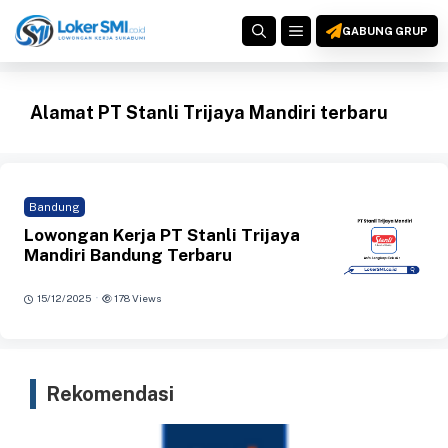
Langsung
MENU
ke
GABUNG GRUP
isi
Alamat PT Stanli Trijaya Mandiri terbaru
Bandung
Lowongan Kerja PT Stanli Trijaya
Mandiri Bandung Terbaru
·
15/12/2025
178 Views
Rekomendasi