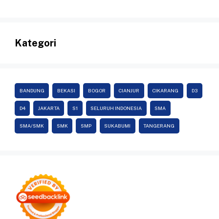
Kategori
BANDUNG
BEKASI
BOGOR
CIANJUR
CIKARANG
D3
D4
JAKARTA
S1
SELURUH INDONESIA
SMA
SMA/SMK
SMK
SMP
SUKABUMI
TANGERANG