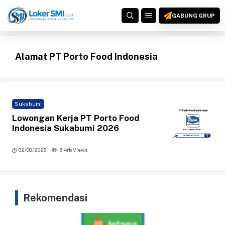
Langsung
MENU
ke
GABUNG GRUP
isi
Alamat PT Porto Food Indonesia
Sukabumi
Lowongan Kerja PT Porto Food
Indonesia Sukabumi 2026
·
02/08/2026
16,4rb Views
Rekomendasi