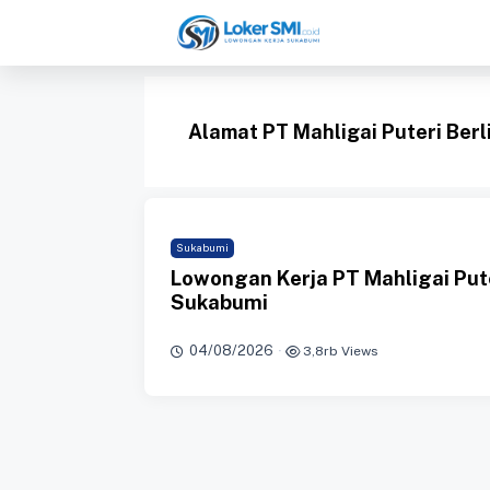
Langsung
ke
isi
Alamat PT Mahligai Puteri Berl
Sukabumi
Lowongan Kerja PT Mahligai Puter
Sukabumi
04/08/2026
·
3,8rb Views