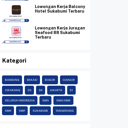
Lowongan Kerja Balcony
Hotel Sukabumi Terbaru
Lowongan Kerja Juragan
Seafood 88 Sukabumi
Terbaru
Kategori
BANDUNG
BEKASI
BOGOR
CIANJUR
CIKARANG
D3
D4
JAKARTA
S1
SELURUH INDONESIA
SMA
SMA/SMK
SMK
SMP
SUKABUMI
TANGERANG