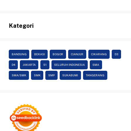
Kategori
BANDUNG
BEKASI
BOGOR
CIANJUR
CIKARANG
D3
D4
JAKARTA
S1
SELURUH INDONESIA
SMA
SMA/SMK
SMK
SMP
SUKABUMI
TANGERANG