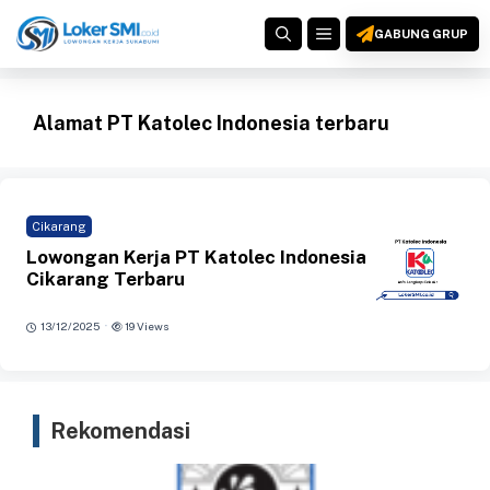
Langsung
MENU
ke
GABUNG GRUP
isi
Alamat PT Katolec Indonesia terbaru
Cikarang
Lowongan Kerja PT Katolec Indonesia
Cikarang Terbaru
·
13/12/2025
19 Views
Rekomendasi