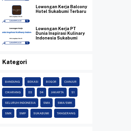
Lowongan Kerja Balcony
Hotel Sukabumi Terbaru
Lowongan Kerja PT
Dunia Inspirasi Kulinary
Indonesia Sukabumi
Kategori
BANDUNG
BEKASI
BOGOR
CIANJUR
CIKARANG
D3
D4
JAKARTA
S1
SELURUH INDONESIA
SMA
SMA/SMK
SMK
SMP
SUKABUMI
TANGERANG