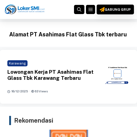
Langsung
MENU
ke
GABUNG GRUP
isi
Alamat PT Asahimas Flat Glass Tbk terbaru
Karawang
Lowongan Kerja PT Asahimas Flat
Glass Tbk Karawang Terbaru
·
18/12/2025
63 Views
Rekomendasi