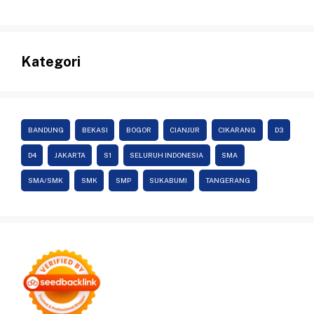
Kategori
BANDUNG
BEKASI
BOGOR
CIANJUR
CIKARANG
D3
D4
JAKARTA
S1
SELURUH INDONESIA
SMA
SMA/SMK
SMK
SMP
SUKABUMI
TANGERANG