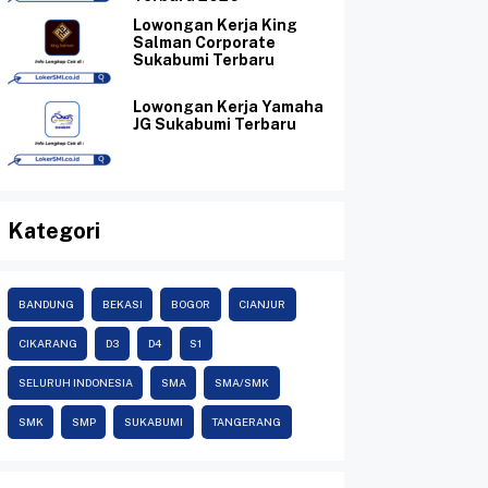
Lowongan Kerja King
Salman Corporate
Sukabumi Terbaru
Lowongan Kerja Yamaha
JG Sukabumi Terbaru
Kategori
BANDUNG
BEKASI
BOGOR
CIANJUR
CIKARANG
D3
D4
S1
SELURUH INDONESIA
SMA
SMA/SMK
SMK
SMP
SUKABUMI
TANGERANG