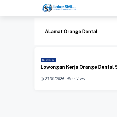
Langsung
ke
isi
ALamat Orange Dental
Sukabumi
Lowongan Kerja Orange Dental 
27/01/2026
·
44 Views