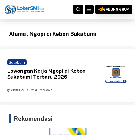
Langsung
MENU
ke
GABUNG GRUP
isi
Alamat Ngopi di Kebon Sukabumi
Sukabumi
Lowongan Kerja Ngopi di Kebon
Sukabumi Terbaru 2026
·
28/03/2026
3,8rb Views
Rekomendasi