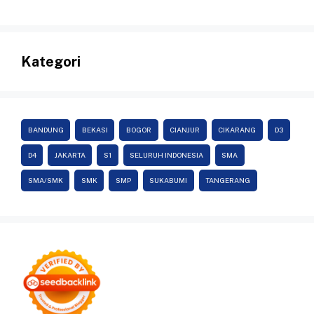
Kategori
BANDUNG
BEKASI
BOGOR
CIANJUR
CIKARANG
D3
D4
JAKARTA
S1
SELURUH INDONESIA
SMA
SMA/SMK
SMK
SMP
SUKABUMI
TANGERANG