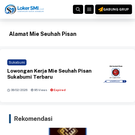
Langsung
MENU
ke
GABUNG GRUP
isi
Alamat Mie Seuhah Pisan
Sukabumi
Lowongan Kerja Mie Seuhah Pisan
Sukabumi Terbaru
·
·
06/02/2026
95 Views
Expired
Rekomendasi