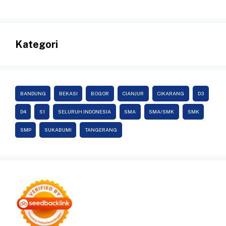
Kategori
BANDUNG
BEKASI
BOGOR
CIANJUR
CIKARANG
D3
D4
S1
SELURUH INDONESIA
SMA
SMA/SMK
SMK
SMP
SUKABUMI
TANGERANG