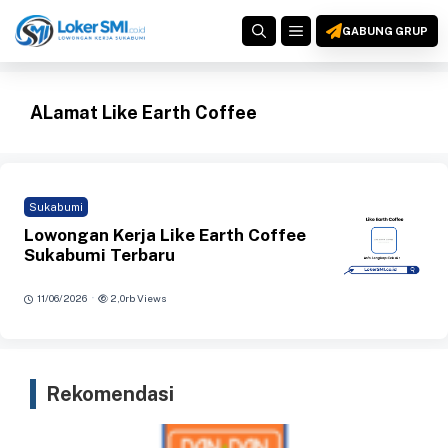
Langsung
MENU
ke
GABUNG GRUP
isi
ALamat Like Earth Coffee
Sukabumi
Lowongan Kerja Like Earth Coffee
Sukabumi Terbaru
·
11/06/2026
2,0rb Views
Rekomendasi