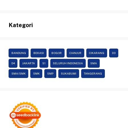
Kategori
BANDUNG
BEKASI
BOGOR
CIANJUR
CIKARANG
D3
D4
JAKARTA
S1
SELURUH INDONESIA
SMA
SMA/SMK
SMK
SMP
SUKABUMI
TANGERANG