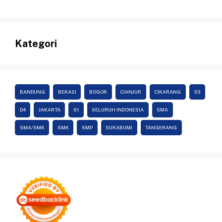
Kategori
BANDUNG
BEKASI
BOGOR
CIANJUR
CIKARANG
D3
D4
JAKARTA
S1
SELURUH INDONESIA
SMA
SMA/SMK
SMK
SMP
SUKABUMI
TANGERANG