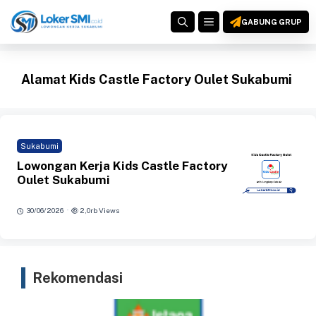
Langsung
MENU
ke
GABUNG GRUP
isi
Alamat Kids Castle Factory Oulet Sukabumi
Sukabumi
Lowongan Kerja Kids Castle Factory
Oulet Sukabumi
·
30/06/2026
2,0rb Views
Rekomendasi