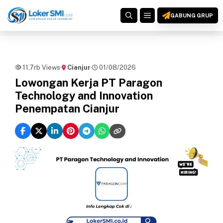
Langsung
MENU
ke
GABUNG GRUP
isi
11,7rb Views
·
Cianjur
·
01/08/2026
Lowongan Kerja PT Paragon
Technology and Innovation
Penempatan Cianjur