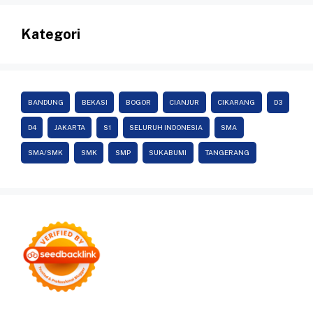
Kategori
BANDUNG
BEKASI
BOGOR
CIANJUR
CIKARANG
D3
D4
JAKARTA
S1
SELURUH INDONESIA
SMA
SMA/SMK
SMK
SMP
SUKABUMI
TANGERANG