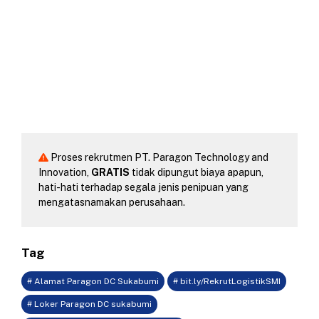
Proses rekrutmen PT. Paragon Technology and
Innovation,
GRATIS
tidak dipungut biaya apapun,
hati-hati terhadap segala jenis penipuan yang
mengatasnamakan perusahaan.
Tag
# Alamat Paragon DC Sukabumi
# bit.ly/RekrutLogistikSMI
# Loker Paragon DC sukabumi