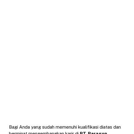
Bagi Anda yang sudah memenuhi kualifikasi diatas dan
berminat mengembangkan karir di
PT. Paragon