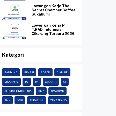
Lowongan Kerja The
Secret Chamber Coffee
Sukabumi
Lowongan Kerja PT
T.RAD Indonesia
Cikarang Terbaru 2026
Kategori
BANDUNG
BEKASI
BOGOR
CIANJUR
CIKARANG
D3
D4
JAKARTA
S1
SELURUH INDONESIA
SMA
SMA/SMK
SMK
SMP
SUKABUMI
TANGERANG